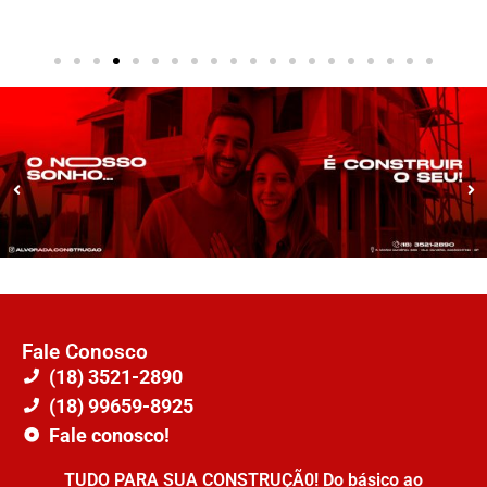
Fale Conosco
(18) 3521-2890
(18) 99659-8925
Fale conosco!
TUDO PARA SUA CONSTRUÇÃ0! Do básico ao